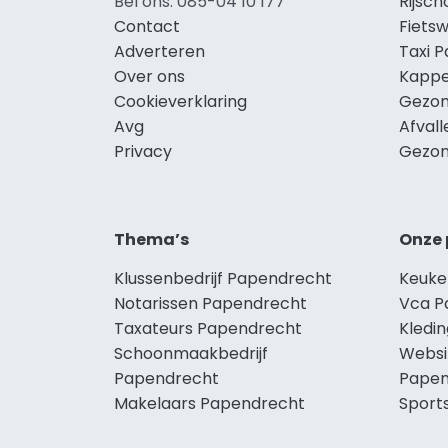
Bel ons: 085-04 10 177
Rijsc
Contact
Fiets
Adverteren
Taxi 
Over ons
Kappe
Cookieverklaring
Gezon
Avg
Afval
Privacy
Gezon
Thema’s
Onze 
Klussenbedrijf Papendrecht
Keuke
Notarissen Papendrecht
Vca P
Taxateurs Papendrecht
Kledi
Schoonmaakbedrijf
Websi
Papendrecht
Papen
Makelaars Papendrecht
Sport