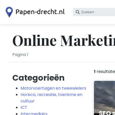
Zoek
op
bedrijfsnaam
of
Online Marketi
KvK
nummer
Pagina 1
1
resultat
Categorieën
Motorvoertuigen en tweewielers
Horeca, recreatie, toerisme en
cultuur
ICT
SEO s
Intermediairs