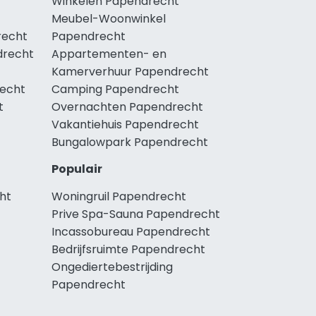
Winkelen Papendrecht
Meubel-Woonwinkel
recht
Papendrecht
drecht
Appartementen- en
Kamerverhuur Papendrecht
recht
Camping Papendrecht
t
Overnachten Papendrecht
Vakantiehuis Papendrecht
Bungalowpark Papendrecht
Populair
ht
Woningruil Papendrecht
Prive Spa-Sauna Papendrecht
Incassobureau Papendrecht
Bedrijfsruimte Papendrecht
Ongediertebestrijding
Papendrecht