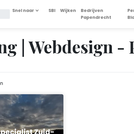
Snel naar
SBI
Wijken
Bedrijven
Pe
Papendrecht
Bl
ng | Webdesign -
en
pecialist Zuid-