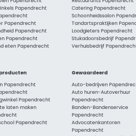
holen Papendrecht
Restaurants Papendrecht
winkels Papendrecht
Catering Papendrecht
Papendrecht
Schoonheidssalon Papend
r Papendrecht
Tandartspraktijken Papen
dheid Papendrecht
Loodgieters Papendrecht
len Papendrecht
Stukadoorsbedrijf Papend
d eten Papendrecht
Verhuisbedrijf Papendrech
producten
Gewaardeerd
n Papendrecht
Auto-bedrijven Papendrec
apendrecht
Auto huren-Autoverhuur
ngwinkel Papendrecht
Papendrecht
te laten maken
Banden-Bandenservice
drecht
Papendrecht
school Papendrecht
Advocatenkantoren
Papendrecht