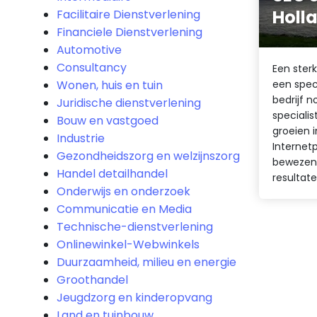
Holl
Facilitaire Dienstverlening
Financiele Dienstverlening
Automotive
Consultancy
Een sterk
Wonen, huis en tuin
een speci
bedrijf n
Juridische dienstverlening
specialis
Bouw en vastgoed
groeien 
Industrie
Internetp
Gezondheidszorg en welzijnszorg
bewezen
Handel detailhandel
resultate
Onderwijs en onderzoek
Communicatie en Media
Technische-dienstverlening
Onlinewinkel-Webwinkels
Duurzaamheid, milieu en energie
Groothandel
Jeugdzorg en kinderopvang
Land en tuinbouw