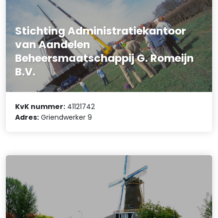
Stichting Administratiekantoor
van Aandelen
Beheersmaatschappij G. Romeijn
B.V.
KvK nummer:
41121742
Adres:
Griendwerker 9