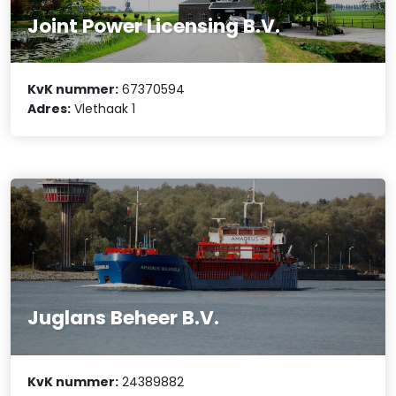
Joint Power Licensing B.V.
KvK nummer:
67370594
Adres:
Vlethaak 1
Juglans Beheer B.V.
KvK nummer:
24389882