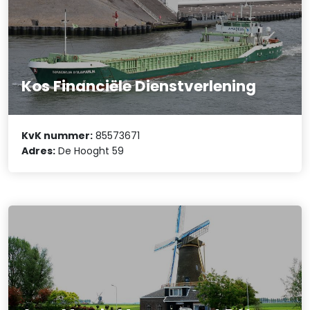
Kos Financiële Dienstverlening
KvK nummer:
85573671
Adres:
De Hooght 59