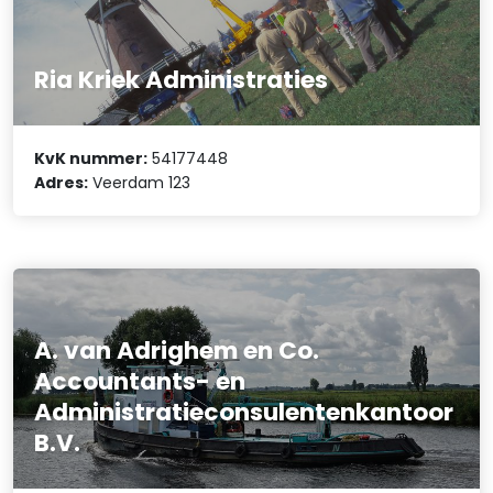
Ria Kriek Administraties
KvK nummer:
54177448
Adres:
Veerdam 123
A. van Adrighem en Co.
Accountants- en
Administratieconsulentenkantoor
B.V.