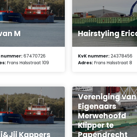
van M
Hairstyling Eric
 nummer:
67470726
KvK nummer:
24378456
es:
Frans Halsstraat 109
Adres:
Frans Halsstraat 8
Vereniging van
Eigenaars
Merwehoofd
Klipper te
j&Jij Kappers
Papendrecht