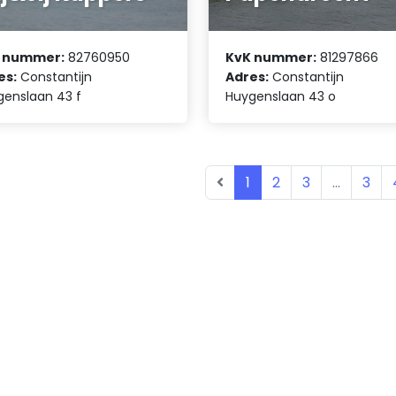
 nummer:
82760950
KvK nummer:
81297866
es:
Constantijn
Adres:
Constantijn
genslaan 43 f
Huygenslaan 43 o
1
2
3
...
3