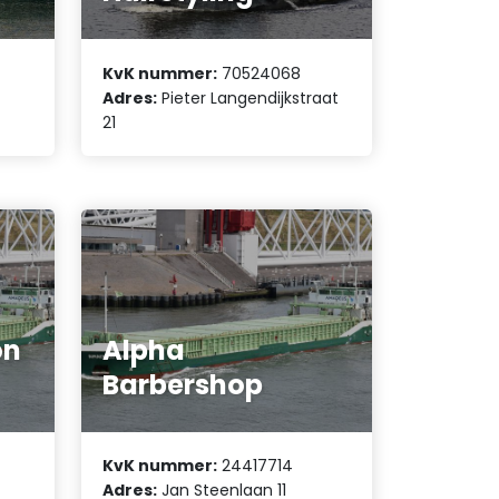
KvK nummer:
70524068
Adres:
Pieter Langendijkstraat
21
on
Alpha
Barbershop
KvK nummer:
24417714
Adres:
Jan Steenlaan 11