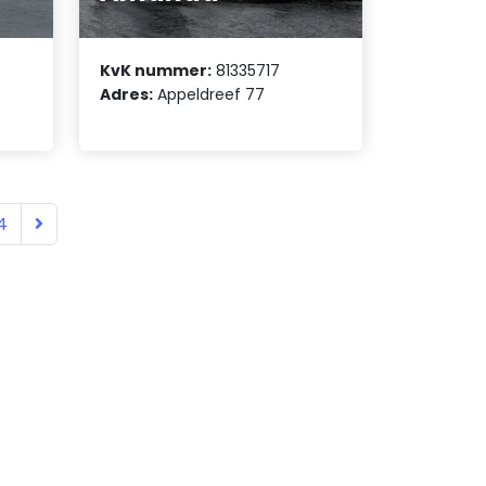
KvK nummer:
81335717
Adres:
Appeldreef 77
4