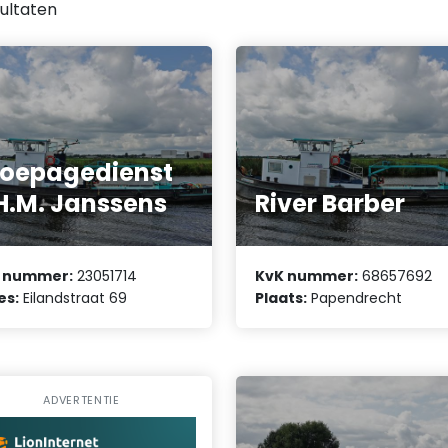
ultaten
oepagedienst
H.M. Janssens
River Barber
 nummer:
23051714
KvK nummer:
68657692
es:
Eilandstraat 69
Plaats:
Papendrecht
ADVERTENTIE