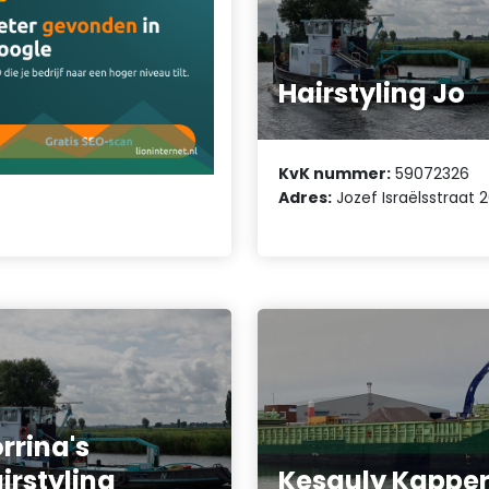
Hairstyling Jo
KvK nummer:
59072326
Adres:
Jozef Israëlsstraat 
rrina's
irstyling
Kesauly Kappe