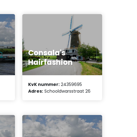
Consala's
Hairfashion
KvK nummer:
24359695
Adres:
Schooldwarsstraat 26