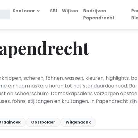
Snel naar
SBI
Wijken
Bedrijven
Pe
Papendrecht
Bl
Papendrecht
nippen, scheren, föhnen, wassen, kleuren, highlights, 
tine en haarmaskers horen tot het standaardaanbod. Bar
t en scheerschuim. Dameskapsalons verzorgen opsteekka
s, föhns, stijltangen en krultangen. In Papendrecht zij
Kraaihoek
Oostpolder
Wilgendonk