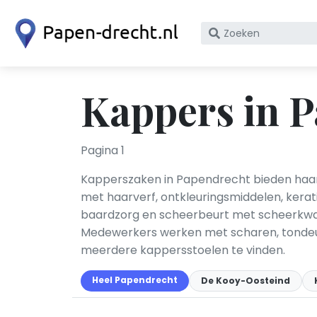
Zoek
op
bedrijfsnaam
of
Kappers in 
KvK
nummer
Pagina 1
Kapperszaken in Papendrecht bieden haark
met haarverf, ontkleuringsmiddelen, kera
baardzorg en scheerbeurt met scheerkwas
Medewerkers werken met scharen, tondeuse
meerdere kappersstoelen te vinden.
Heel Papendrecht
De Kooy-Oosteind