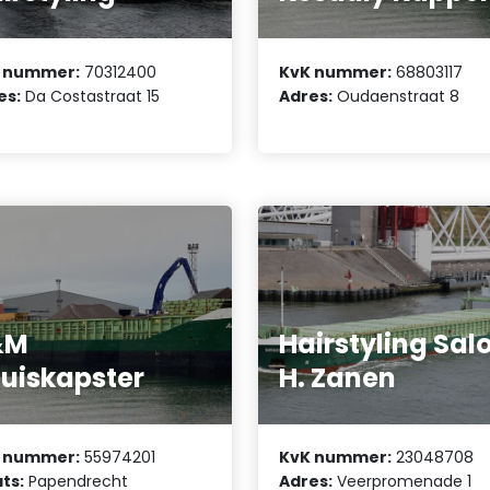
 nummer:
70312400
KvK nummer:
68803117
es:
Da Costastraat 15
Adres:
Oudaenstraat 8
&M
Hairstyling Sal
uiskapster
H. Zanen
 nummer:
55974201
KvK nummer:
23048708
ts:
Papendrecht
Adres:
Veerpromenade 1