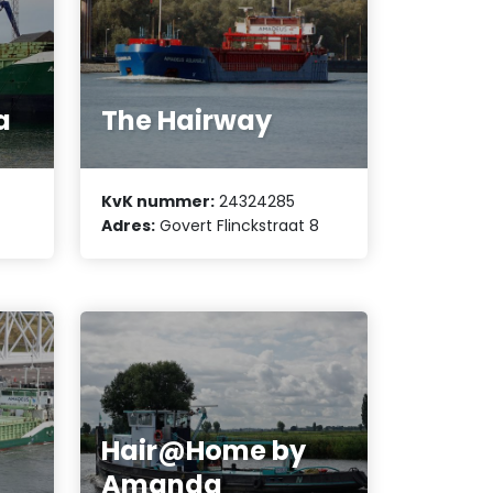
a
The Hairway
KvK nummer:
24324285
Adres:
Govert Flinckstraat 8
Hair@Home by
Amanda