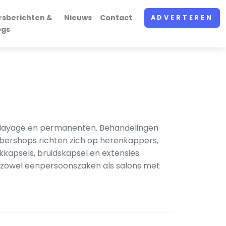
rsberichten &
Nieuws
Contact
ADVERTEREN
ogs
balayage en permanenten. Behandelingen
bershops richten zich op herenkappers,
psels, bruidskapsel en extensies.
n zowel eenpersoonszaken als salons met