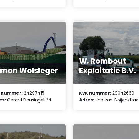
W. Rombout
mon Wolsleger
Exploitatie B.V.
 nummer:
24297415
KvK nummer:
29042669
es:
Gerard Dousingel 74
Adres:
Jan van Goijenstraa