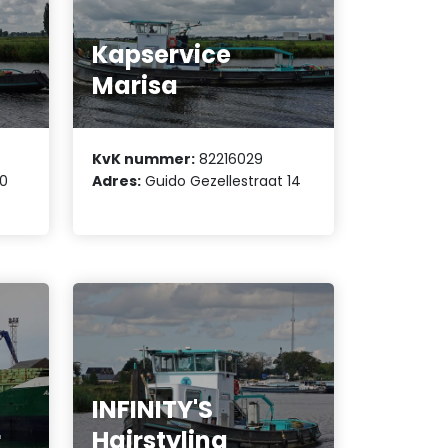
Kapservice
Marisa
KvK nummer:
82216029
20
Adres:
Guido Gezellestraat 14
INFINITY'S
r
Hairstyling