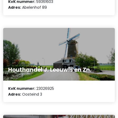
KvK nummer:
59361603
Adres:
Abelenhof 89
Houthandel J. Leeuwis en Zn.
KvK nummer:
23026925
Adres:
Oosteind 3