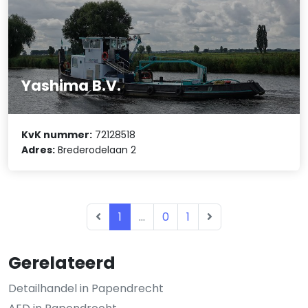
Yashima B.V.
KvK nummer:
72128518
Adres:
Brederodelaan 2
1
...
0
1
Gerelateerd
Detailhandel in Papendrecht