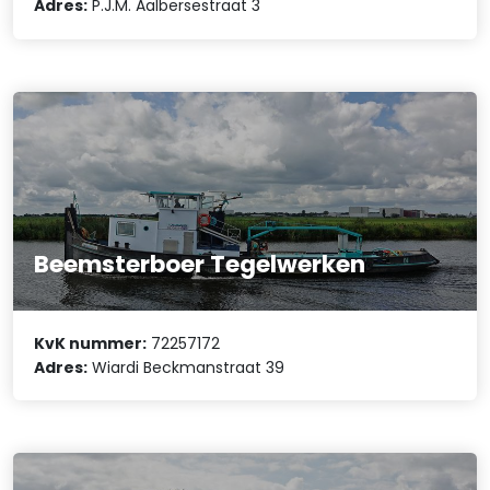
Adres:
P.J.M. Aalbersestraat 3
Beemsterboer Tegelwerken
KvK nummer:
72257172
Adres:
Wiardi Beckmanstraat 39