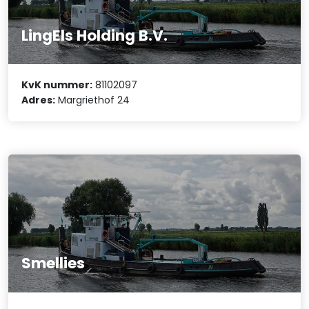
LingEls Holding B.V.
KvK nummer:
81102097
Adres:
Margriethof 24
Smellies