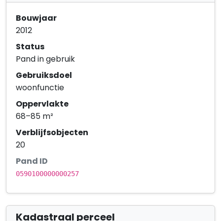
Bouwjaar
2012
Status
Pand in gebruik
Gebruiksdoel
woonfunctie
Oppervlakte
68–85 m²
Verblijfsobjecten
20
Pand ID
0590100000000257
Kadastraal perceel