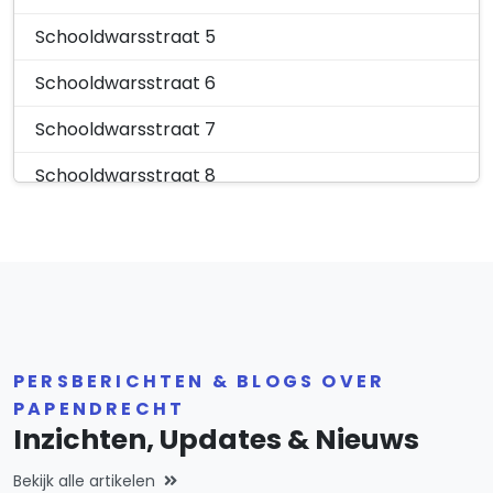
Schooldwarsstraat 80
Schooldwarsstraat 5
3351AT
Schooldwarsstraat 82
Schooldwarsstraat 6
3351AT
Schooldwarsstraat 84
Schooldwarsstraat 7
3351AT
Schooldwarsstraat 86
Schooldwarsstraat 8
3351AT
Schooldwarsstraat 88
Schooldwarsstraat 9
3351AT
Schooldwarsstraat 90
Schooldwarsstraat 10
3351AT
Schooldwarsstraat 11
Schooldwarsstraat 12
PERSBERICHTEN & BLOGS OVER
Schooldwarsstraat 13
PAPENDRECHT
Inzichten, Updates & Nieuws
Schooldwarsstraat 14
Bekijk alle artikelen