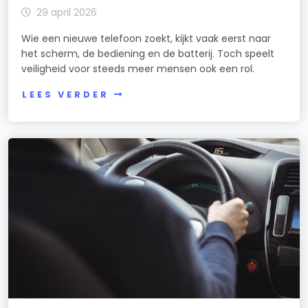
29 april 2026
Schooldwarsstraat 26
Wie een nieuwe telefoon zoekt, kijkt vaak eerst naar
Schooldwarsstraat 27
het scherm, de bediening en de batterij. Toch speelt
veiligheid voor steeds meer mensen ook een rol.
Schooldwarsstraat 28
LEES VERDER
Schooldwarsstraat 29
Schooldwarsstraat 30