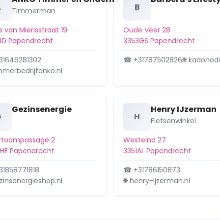
A
B
Timmerman
s van Mierisstraat 19
Oude Veer 28
JD Papendrecht
3353GS Papendrecht
31646281302
☎ +31787502826
🌐 kadonodi
immerbedrijfanko.nl
Gezinsenergie
Henry IJzerman
G
H
Fietsenwinkel
rtoompassage 2
Westeind 27
HE Papendrecht
3351AL Papendrecht
31858771818
☎ +31786150873
ezinsenergieshop.nl
🌐 henry-ijzerman.nl