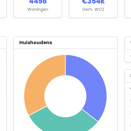
4498
€354k
Woningen
Gem. WOZ
Huishoudens