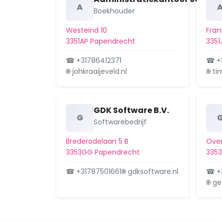
A
Boekhouder
Westeind 10
Fran
3351AP Papendrecht
3351
☎ +31786412371
☎ +
🌐 johkraaijeveld.nl
🌐 t
GDK Software B.V.
G
Softwarebedrijf
Brederodelaan 5 B
Ove
3353GG Papendrecht
3353
☎ +31787501661
🌐 gdksoftware.nl
☎ +
🌐 g