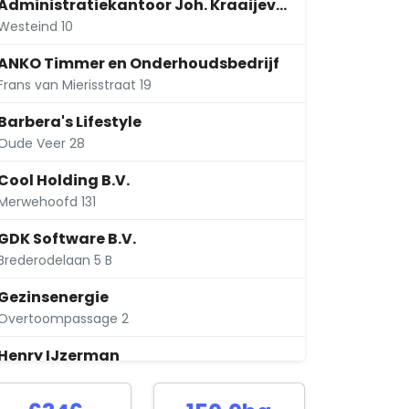
Administratiekantoor Joh. Kraaijeveld Beheer
Westeind 10
ANKO Timmer en Onderhoudsbedrijf
Frans van Mierisstraat 19
Barbera's Lifestyle
Oude Veer 28
Cool Holding B.V.
Merwehoofd 131
GDK Software B.V.
Brederodelaan 5 B
Gezinsenergie
Overtoompassage 2
Henry IJzerman
Westeind 27