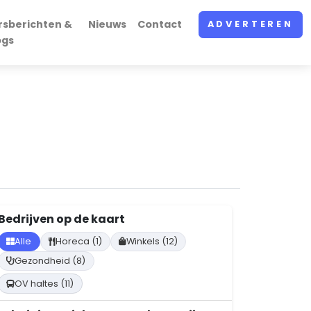
rsberichten &
Nieuws
Contact
ADVERTEREN
ogs
Bedrijven op de kaart
Alle
Horeca (1)
Winkels (12)
Gezondheid (8)
OV haltes (11)