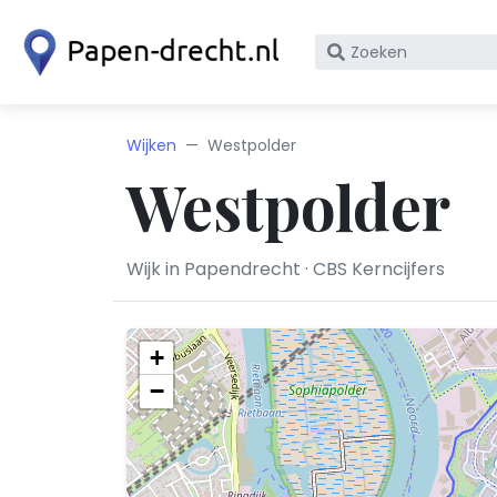
Zoek
op
bedrijfsnaam
of
Wijken
Westpolder
KvK
Westpolder
nummer
Wijk in Papendrecht · CBS Kerncijfers
+
−