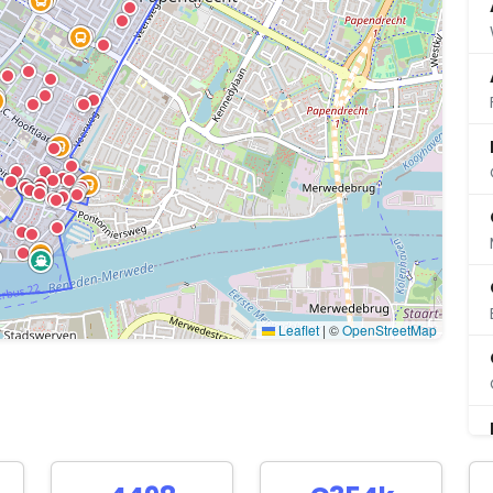
Leaflet
|
©
OpenStreetMap