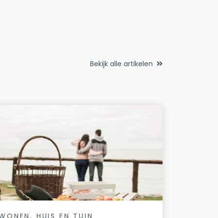
Yvonne Jiskoot
Oltmansstraat 2
B.C.J. Bickel, huisarts
Rembrandtlaan 81
Bekijk alle artikelen
Beter Presteren Support
Jan Sluytersstraat 19
Business to Web
Bilderdijkstraat 4
B.V. Handelsmaatschappij De Kever
Westeind 134
C.P. van de Graaf Beheer B.V.
Rembrandtlaan 71
De Leeuw Financieel Advies
Havenstraat 5
WONEN, HUIS EN TUIN