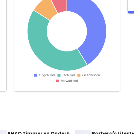
aaijeveld Beheer
ANKO Timmer en Onderhoudsbedrijf
Barbera's Lifest