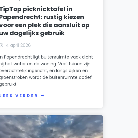
DigiRecht
TipTop picknicktafel in
Erasmusplein 2 D
Papendrecht: rustig kiezen
Fabriek Slobbengors C.V.
voor een plek die aansluit op
Markt 22
uw dagelijks gebruik
GA Investments B.V.
4 april 2026
De Schans 11
In Papendrecht ligt buitenruimte vaak dicht
Geripa Consultancy
bij het water en de woning. Veel tuinen zijn
Markt 127
overzichtelijk ingericht, en langs dijken en
groenstroken wordt de buitenruimte actief
Green Men's Wear
gebruikt.
Oude Veer 17
LEES VERDER
H.W. Wendt Holding B.V.
Veerdam 35
Jan Riske Dames- en Herenmode
Brederodelaan 9