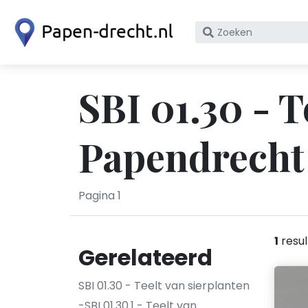
Zoek
op
bedrijfsnaam
of
SBI 01.30 - T
KvK
nummer
Papendrecht
Pagina 1
1
resul
Gerelateerd
SBI 01.30 - Teelt van sierplanten
-SBI 01.30.1 - Teelt van