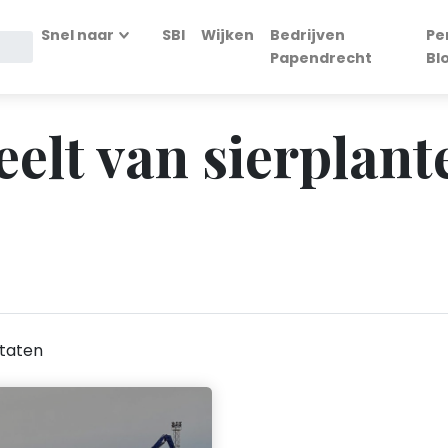
Snel naar
SBI
Wijken
Bedrijven
Pe
Papendrecht
Bl
eelt van sierplant
taten