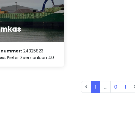
emkas
 nummer:
24325823
es:
Pieter Zeemanlaan 40
1
...
0
1