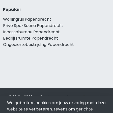
Populair
Woningruil Papendrecht
Prive Spa-Sauna Papendrecht
Incassobureau Papendrecht
Bedrijfsruimte Papendrecht
Ongediertebestrijding Papendrecht
© 2019 - 2026 Realisatie en SEO door
SEO-bureau
Lion
We gebruiken cookies om jouw ervaring met deze
Internet. Betaal alleen voor bewezen resultaten?
SEO
optimalisatie No Cure No Pay
.
Papendrecht
is onderdeel van
website te verbeteren, tevens om gerichte