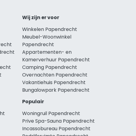
Wij zijn er voor
Winkelen Papendrecht
Meubel-Woonwinkel
recht
Papendrecht
drecht
Appartementen- en
Kamerverhuur Papendrecht
recht
Camping Papendrecht
t
Overnachten Papendrecht
Vakantiehuis Papendrecht
Bungalowpark Papendrecht
Populair
ht
Woningruil Papendrecht
Prive Spa-Sauna Papendrecht
Incassobureau Papendrecht