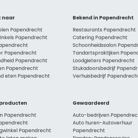
t naar
Bekend in Papendrecht
holen Papendrecht
Restaurants Papendrecht
winkels Papendrecht
Catering Papendrecht
Papendrecht
Schoonheidssalon Papend
r Papendrecht
Tandartspraktijken Papen
dheid Papendrecht
Loodgieters Papendrecht
len Papendrecht
Stukadoorsbedrijf Papend
d eten Papendrecht
Verhuisbedrijf Papendrech
producten
Gewaardeerd
n Papendrecht
Auto-bedrijven Papendrec
apendrecht
Auto huren-Autoverhuur
ngwinkel Papendrecht
Papendrecht