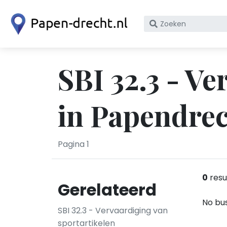
Zoek
op
bedrijfsnaam
of
SBI 32.3 - V
KvK
nummer
in Papendre
Pagina 1
0
resu
Gerelateerd
No bus
SBI 32.3 - Vervaardiging van
sportartikelen