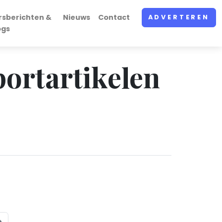
rsberichten &
Nieuws
Contact
ADVERTEREN
ogs
portartikelen