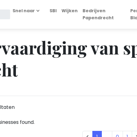
Snel naar
SBI
Wijken
Bedrijven
Pe
Papendrecht
Bl
ervaardiging van s
cht
ltaten
inesses found.
1
...
0
1