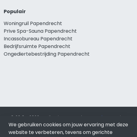
Populair
Woningruil Papendrecht
Prive Spa-Sauna Papendrecht
Incassobureau Papendrecht
Bedrijfsruimte Papendrecht
Ongediertebestrijding Papendrecht
© 2019 - 2026 Realisatie en SEO door
SEO-bureau
Lion
We gebruiken cookies om jouw ervaring met deze
Internet. Betaal alleen voor bewezen resultaten?
SEO
optimalisatie No Cure No Pay
.
Papendrecht
is onderdeel van
website te verbeteren, tevens om gerichte