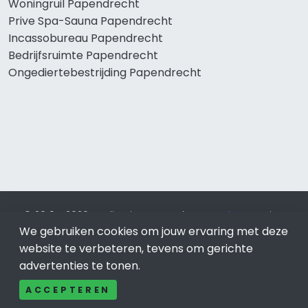
Woningruil Papendrecht
Prive Spa-Sauna Papendrecht
Incassobureau Papendrecht
Bedrijfsruimte Papendrecht
Ongediertebestrijding Papendrecht
© 2019 - 2026 Realisatie en SEO door
SEO-bureau
Lion
We gebruiken cookies om jouw ervaring met deze
Internet. Betaal alleen voor bewezen resultaten?
SEO
optimalisatie No Cure No Pay
.
Papendrecht
is onderdeel van
website te verbeteren, tevens om gerichte
Lion Internet.
advertenties te tonen.
Beeldcredits
ACCEPTEREN