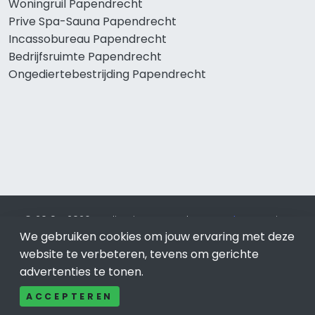
Woningruil Papendrecht
Prive Spa-Sauna Papendrecht
Incassobureau Papendrecht
Bedrijfsruimte Papendrecht
Ongediertebestrijding Papendrecht
© 2019 - 2026 Realisatie en SEO door
SEO-bureau
Lion
We gebruiken cookies om jouw ervaring met deze
Internet. Betaal alleen voor bewezen resultaten?
SEO
optimalisatie No Cure No Pay
.
Papendrecht
is onderdeel van
website te verbeteren, tevens om gerichte
Lion Internet.
advertenties te tonen.
Beeldcredits
ACCEPTEREN