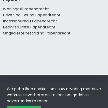
Woningruil Papendrecht
Prive Spa-Sauna Papendrecht
Incassobureau Papendrecht
Bedrijfsruimte Papendrecht
Ongediertebestrijding Papendrecht
© 2019 - 2026 Realisatie en SEO door
SEO-bureau
Lion
We gebruiken cookies om jouw ervaring met deze
Internet. Betaal alleen voor bewezen resultaten?
SEO
optimalisatie No Cure No Pay
.
Papendrecht
is onderdeel van
website te verbeteren, tevens om gerichte
Lion Internet.
advertenties te tonen.