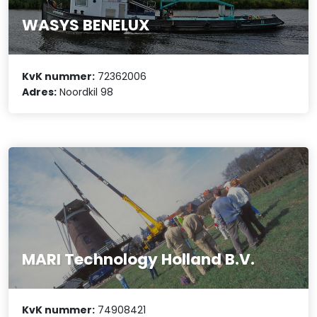
WASYS BENELUX
KvK nummer:
72362006
Adres:
Noordkil 98
MARI Technology Holland B.V.
KvK nummer:
74908421