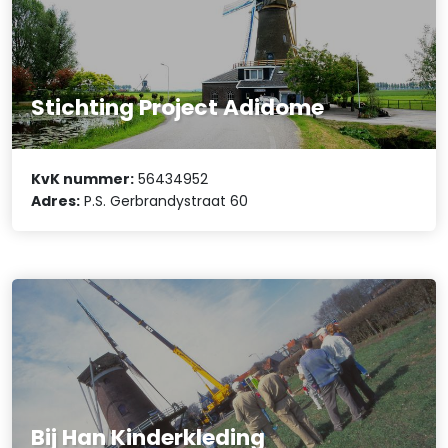
Stichting Project Adidome
KvK nummer:
56434952
Adres:
P.S. Gerbrandystraat 60
Bij Han Kinderkleding