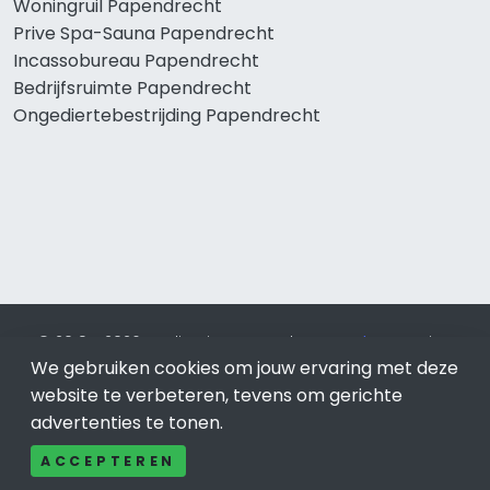
Woningruil Papendrecht
Prive Spa-Sauna Papendrecht
Incassobureau Papendrecht
Bedrijfsruimte Papendrecht
Ongediertebestrijding Papendrecht
© 2019 - 2026 Realisatie en SEO door
SEO-bureau
Lion
We gebruiken cookies om jouw ervaring met deze
Internet. Betaal alleen voor bewezen resultaten?
SEO
optimalisatie No Cure No Pay
.
Papendrecht
is onderdeel van
website te verbeteren, tevens om gerichte
Lion Internet.
advertenties te tonen.
Beeldcredits
ACCEPTEREN