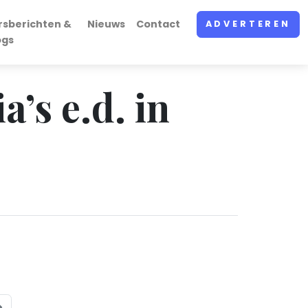
rsberichten &
Nieuws
Contact
ADVERTEREN
ogs
a’s e.d. in