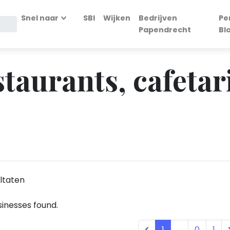
Snel naar
SBI
Wijken
Bedrijven
Pe
Papendrecht
Bl
staurants, cafetari
ltaten
inesses found.
1
...
0
1