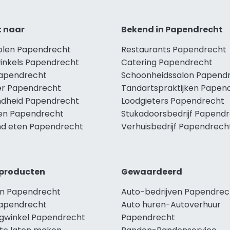
t naar
Bekend in Papendrecht
holen Papendrecht
Restaurants Papendrecht
winkels Papendrecht
Catering Papendrecht
Papendrecht
Schoonheidssalon Papend
r Papendrecht
Tandartspraktijken Papen
dheid Papendrecht
Loodgieters Papendrecht
len Papendrecht
Stukadoorsbedrijf Papend
d eten Papendrecht
Verhuisbedrijf Papendrech
producten
Gewaardeerd
n Papendrecht
Auto-bedrijven Papendrec
apendrecht
Auto huren-Autoverhuur
ngwinkel Papendrecht
Papendrecht