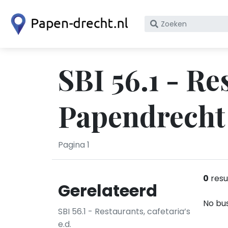
Zoek
op
bedrijfsnaam
of
SBI 56.1 - Re
KvK
nummer
Papendrecht
Pagina 1
0
resu
Gerelateerd
No bus
SBI 56.1 - Restaurants, cafetaria’s
e.d.