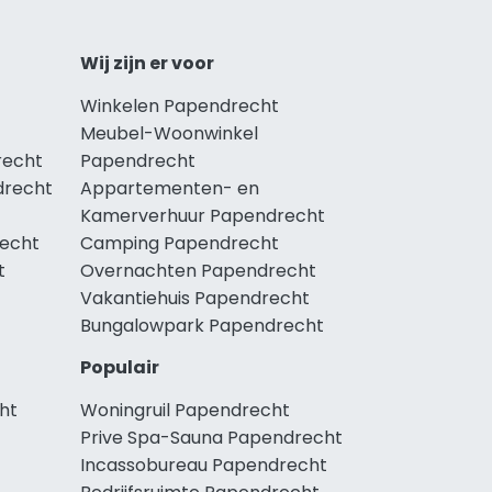
Wij zijn er voor
Winkelen Papendrecht
Meubel-Woonwinkel
recht
Papendrecht
drecht
Appartementen- en
Kamerverhuur Papendrecht
recht
Camping Papendrecht
t
Overnachten Papendrecht
Vakantiehuis Papendrecht
Bungalowpark Papendrecht
Populair
ht
Woningruil Papendrecht
Prive Spa-Sauna Papendrecht
Incassobureau Papendrecht