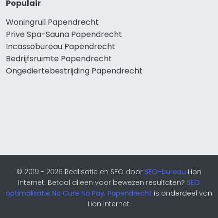
Populair
Woningruil Papendrecht
Prive Spa-Sauna Papendrecht
Incassobureau Papendrecht
Bedrijfsruimte Papendrecht
Ongediertebestrijding Papendrecht
© 2019 - 2026 Realisatie en SEO door
SEO-bureau
Lion
Internet. Betaal alleen voor bewezen resultaten?
SEO
optimalisatie No Cure No Pay
.
Papendrecht
is onderdeel van
Lion Internet.