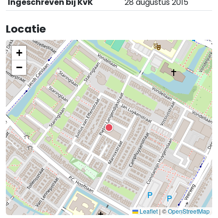
Ingeschreven bij KvK
28 augustus 2015
Locatie
+
−
Leaflet
|
©
OpenStreetMap